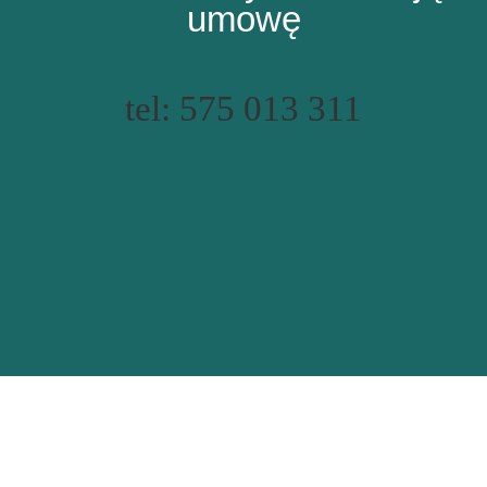
umowę
tel: 575 013 311